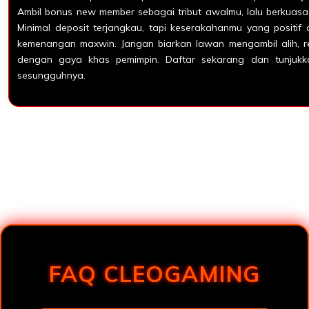
Ambil bonus new member sebagai tribut awalmu, lalu berkuasa 
Minimal deposit terjangkau, tapi keserakahanmu yang positi
kemenangan maxwin. Jangan biarkan lawan mengambil alih,
dengan gaya khas pemimpin. Daftar sekarang dan tunjukkan
sesungguhnya.
Loading...
FAQ CLEOGAMING