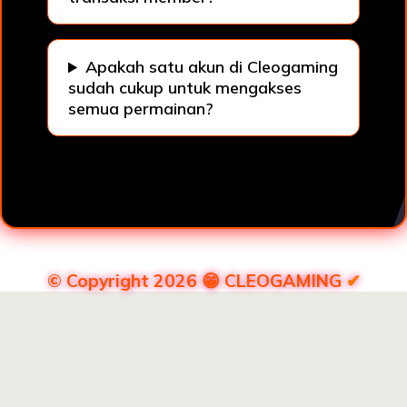
Apakah satu akun di Cleogaming
sudah cukup untuk mengakses
semua permainan?
© Copyright 2026 😁
CLEOGAMING
✔