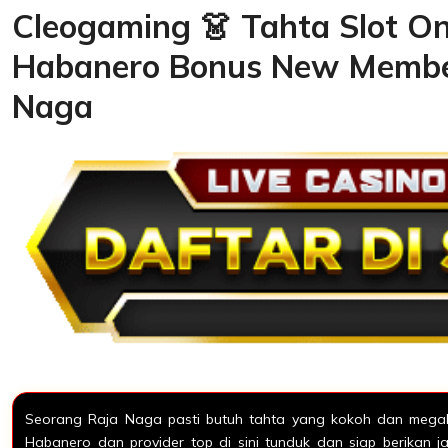
Cleogaming 👗 Tahta Slot On
Habanero Bonus New Membe
Naga
Seorang Raja Naga pasti butuh tahta yang kokoh dan megah,
Habanero dan provider top di sini tunduk dan siap berikan ja