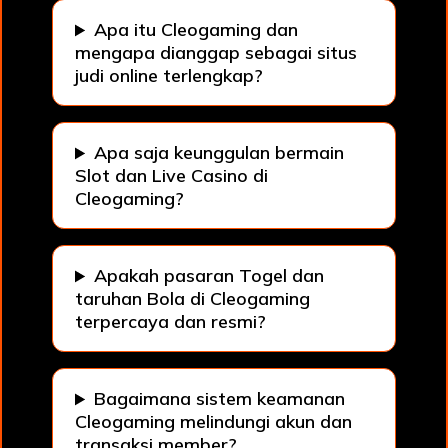
Apa itu Cleogaming dan
mengapa dianggap sebagai situs
judi online terlengkap?
Apa saja keunggulan bermain
Slot dan Live Casino di
Cleogaming?
Apakah pasaran Togel dan
taruhan Bola di Cleogaming
terpercaya dan resmi?
Bagaimana sistem keamanan
Cleogaming melindungi akun dan
transaksi member?